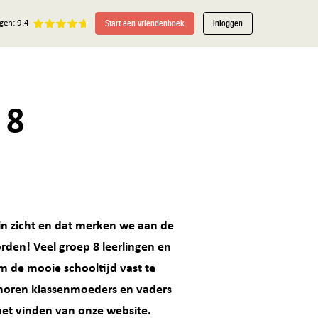
Start een vriendenboek
Inloggen
gen: 9.4
 8
in zicht en dat merken we aan de
den! Veel groep 8 leerlingen en
m de mooie schooltijd vast te
 horen klassenmoeders en vaders
 het vinden van onze website.