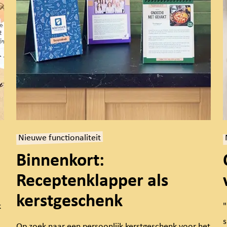
Nieuwe functionaliteit
Binnenkort:
Receptenklapper als
kerstgeschenk
k
"
s
Op zoek naar een persoonlijk kerstgeschenk voor het