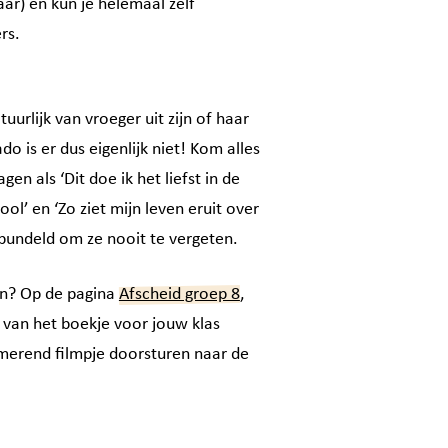
aar) en kun je helemaal zelf
rs.
urlijk van vroeger uit zijn of haar
do is er dus eigenlijk niet! Kom alles
en als ‘Dit doe ik het liefst in de
ool’ en ‘Zo ziet mijn leven eruit over
ebundeld om ze nooit te vergeten.
an? Op de pagina
Afscheid groep 8
,
js van het boekje voor jouw klas
merend filmpje doorsturen naar de