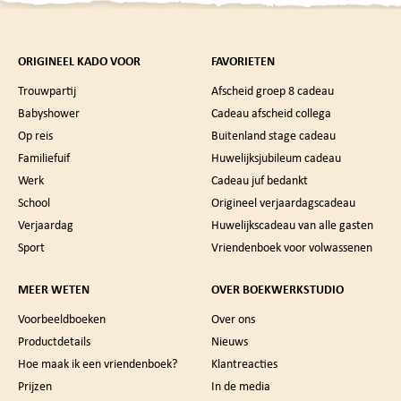
ORIGINEEL KADO VOOR
FAVORIETEN
Trouwpartij
Afscheid groep 8 cadeau
Babyshower
Cadeau afscheid collega
Op reis
Buitenland stage cadeau
Familiefuif
Huwelijksjubileum cadeau
Werk
Cadeau juf bedankt
School
Origineel verjaardagscadeau
Verjaardag
Huwelijkscadeau van alle gasten
Sport
Vriendenboek voor volwassenen
MEER WETEN
OVER BOEKWERKSTUDIO
Voorbeeldboeken
Over ons
Productdetails
Nieuws
Hoe maak ik een vriendenboek?
Klantreacties
Prijzen
In de media