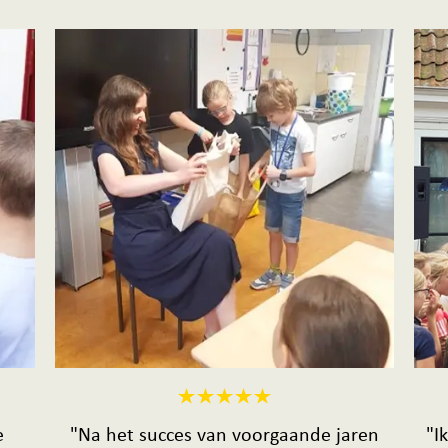
e
"Na het succes van voorgaande jaren
"I