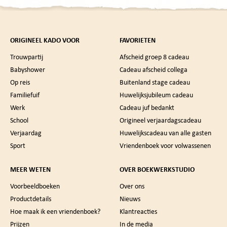
ORIGINEEL KADO VOOR
FAVORIETEN
Trouwpartij
Afscheid groep 8 cadeau
Babyshower
Cadeau afscheid collega
Op reis
Buitenland stage cadeau
Familiefuif
Huwelijksjubileum cadeau
Werk
Cadeau juf bedankt
School
Origineel verjaardagscadeau
Verjaardag
Huwelijkscadeau van alle gasten
Sport
Vriendenboek voor volwassenen
MEER WETEN
OVER BOEKWERKSTUDIO
Voorbeeldboeken
Over ons
Productdetails
Nieuws
Hoe maak ik een vriendenboek?
Klantreacties
Prijzen
In de media