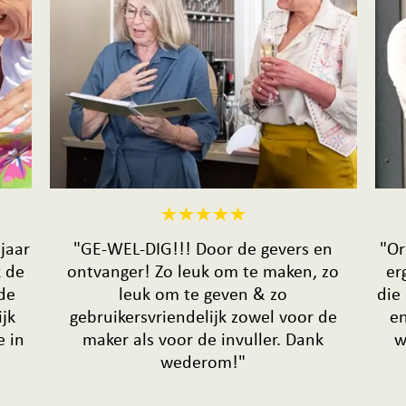
 jaar
"GE-WEL-DIG!!! Door de gevers en
"Or
k de
ontvanger! Zo leuk om te maken, zo
er
de
leuk om te geven & zo
die
jk
gebruikersvriendelijk zowel voor de
en
e in
maker als voor de invuller. Dank
w
wederom!"