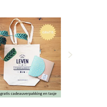
gratis cadeauverpakking en tasje
Eenvoudig onlin