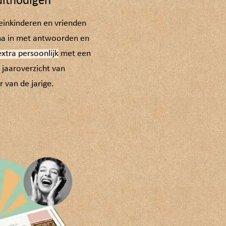
uitnodigen
einkinderen en vrienden
gina in met antwoorden en
extra persoonlijk
met een
n jaaroverzicht van
 van de jarige.