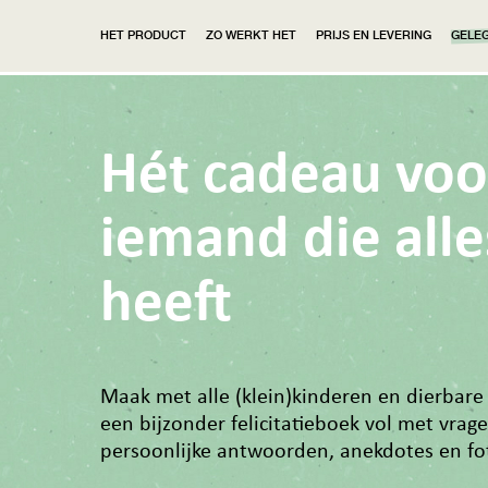
HET PRODUCT
ZO WERKT HET
PRIJS EN LEVERING
GELE
Hét cadeau voo
iemand die alle
heeft
Maak met alle (klein)kinderen en dierbare
een bijzonder felicitatieboek vol met vrage
persoonlijke antwoorden, anekdotes en fot