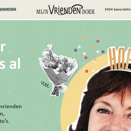
GENHEDEN
3404 beoordelin
r
s al
 vrienden
n,
o's.