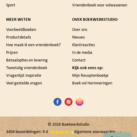
Sport
Vriendenboek voor volwassenen
MEER WETEN
OVER BOEKWERKSTUDIO
Voorbeeldboeken
Over ons
Productdetails
Nieuws
Hoe maak ik een vriendenboek?
Klantreacties
Prijzen
In de media
Betaalopties en levering
Contact
Tweetalig vriendenboek
Kijk ook eens op:
Vragenlijst inspiratie
Mijn Receptenboekje
Veel gestelde vragen
Boek vol Herinneringen
© 2026
Boekwerkstudio
3404 beoordelingen: 9.4
Algemene voorwaarden