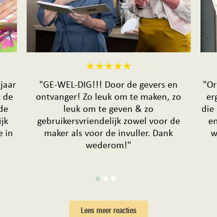
 jaar
"GE-WEL-DIG!!! Door de gevers en
"Or
k de
ontvanger! Zo leuk om te maken, zo
er
de
leuk om te geven & zo
die
jk
gebruikersvriendelijk zowel voor de
en
e in
maker als voor de invuller. Dank
w
wederom!"
Lees meer reacties