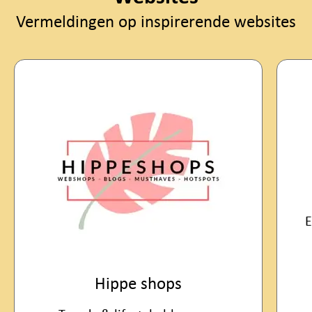
Vermeldingen op inspirerende websites
Damespraatje
Een online vrouwenmaga
positieve inspirati
 shops
Bezoek Damespraatjes