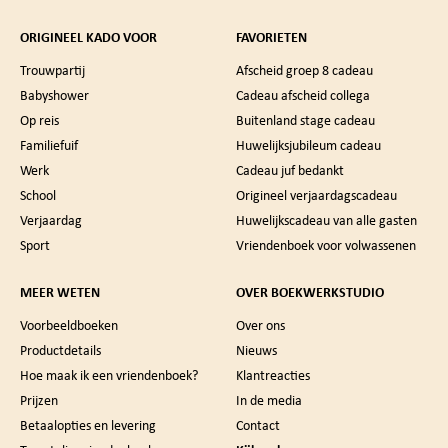
ORIGINEEL KADO VOOR
FAVORIETEN
Trouwpartij
Afscheid groep 8 cadeau
Babyshower
Cadeau afscheid collega
Op reis
Buitenland stage cadeau
Familiefuif
Huwelijksjubileum cadeau
Werk
Cadeau juf bedankt
School
Origineel verjaardagscadeau
Verjaardag
Huwelijkscadeau van alle gasten
Sport
Vriendenboek voor volwassenen
MEER WETEN
OVER BOEKWERKSTUDIO
Voorbeeldboeken
Over ons
Productdetails
Nieuws
Hoe maak ik een vriendenboek?
Klantreacties
Prijzen
In de media
Betaalopties en levering
Contact