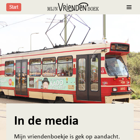
Start
';
In de media
Mijn vriendenboekje is gek op aandacht.