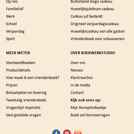
Op reis
Buitenland stage cadeau
Familiefuif
Huwelijksjubileum cadeau
Werk
Cadeau juf bedankt
School
Origineel verjaardagscadeau
Verjaardag
Huwelijkscadeau van alle gasten
Sport
Vriendenboek voor volwassenen
MEER WETEN
OVER BOEKWERKSTUDIO
Voorbeeldboeken
Over ons
Productdetails
Nieuws
Hoe maak ik een vriendenboek?
Klantreacties
Prijzen
In de media
Betaalopties en levering
Contact
Tweetalig vriendenboek
Kijk ook eens op:
Vragenlijst inspiratie
Mijn Receptenboekje
Veel gestelde vragen
Boek vol Herinneringen