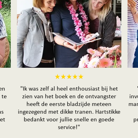
en
"Ik was zelf al heel enthousiast bij het
 te
zien van het boek en de ontvangster
inv
heeft de eerste bladzijde meteen
mam
as
ingezegend met dikke tranen. Hartstikke
het
bedankt voor jullie snelle en goede
p
service!"