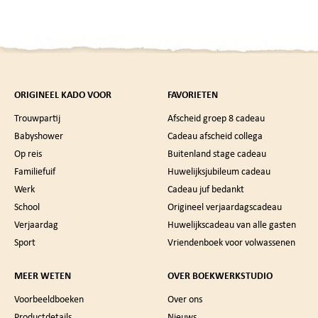
ORIGINEEL KADO VOOR
FAVORIETEN
Trouwpartij
Afscheid groep 8 cadeau
Babyshower
Cadeau afscheid collega
Op reis
Buitenland stage cadeau
Familiefuif
Huwelijksjubileum cadeau
Werk
Cadeau juf bedankt
School
Origineel verjaardagscadeau
Verjaardag
Huwelijkscadeau van alle gasten
Sport
Vriendenboek voor volwassenen
MEER WETEN
OVER BOEKWERKSTUDIO
Voorbeeldboeken
Over ons
Productdetails
Nieuws