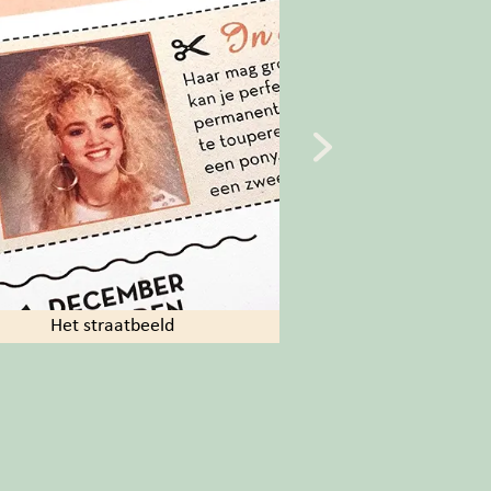
Het straatbeeld
Weerextr