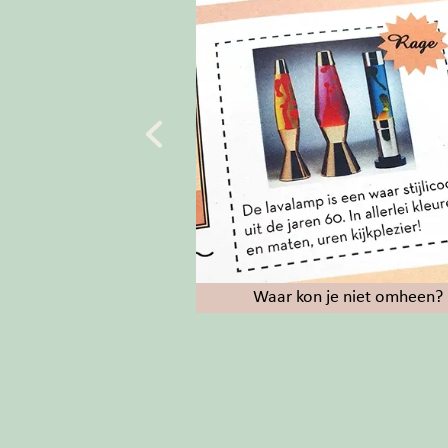
aire muziek
Waar kon je niet omheen?