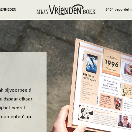
GENHEDEN
3404 beoordelin
nk bijvoorbeeld
ruidspaar elkaar
 het bedrijf.
"-momenten' op