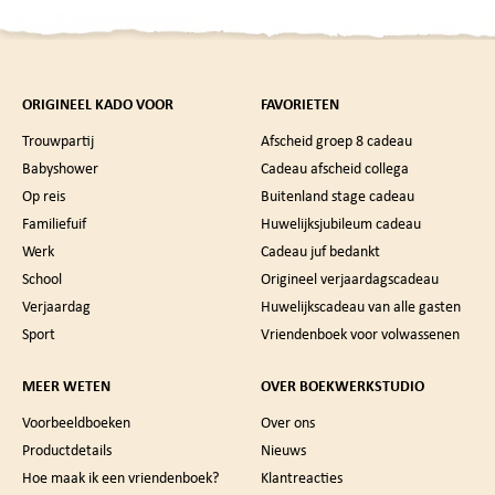
ORIGINEEL KADO VOOR
FAVORIETEN
Trouwpartij
Afscheid groep 8 cadeau
Babyshower
Cadeau afscheid collega
Op reis
Buitenland stage cadeau
Familiefuif
Huwelijksjubileum cadeau
Werk
Cadeau juf bedankt
School
Origineel verjaardagscadeau
Verjaardag
Huwelijkscadeau van alle gasten
Sport
Vriendenboek voor volwassenen
MEER WETEN
OVER BOEKWERKSTUDIO
Voorbeeldboeken
Over ons
Productdetails
Nieuws
Hoe maak ik een vriendenboek?
Klantreacties