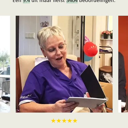
Een
9.4
uit maar liefst
3404
beoordelingen.