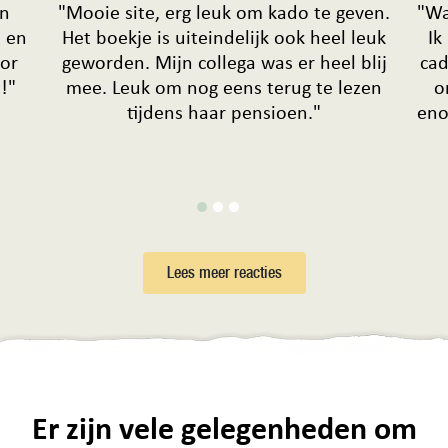
en
"Mooie site, erg leuk om kado te geven.
"Wa
e en
Het boekje is uiteindelijk ook heel leuk
Ik
oor
geworden. Mijn collega was er heel blij
cad
!"
mee. Leuk om nog eens terug te lezen
o
tijdens haar pensioen."
eno
Lees meer reacties
Er zijn vele gelegenheden om