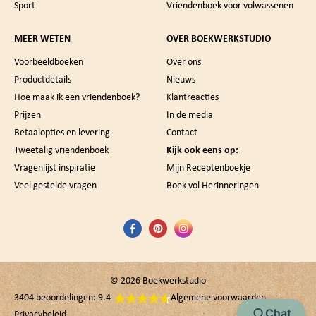
Sport
Vriendenboek voor volwassenen
MEER WETEN
OVER BOEKWERKSTUDIO
Voorbeeldboeken
Over ons
Productdetails
Nieuws
Hoe maak ik een vriendenboek?
Klantreacties
Prijzen
In de media
Betaalopties en levering
Contact
Tweetalig vriendenboek
Kijk ook eens op:
Vragenlijst inspiratie
Mijn Receptenboekje
Veel gestelde vragen
Boek vol Herinneringen
© 2026
Boekwerkstudio
3404 beoordelingen: 9.4
Algemene voorwaarden
Chat
Privacybeleid