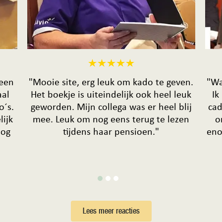
 een
"Mooie site, erg leuk om kado te geven.
"Wa
aal
Het boekje is uiteindelijk ook heel leuk
Ik
o´s.
geworden. Mijn collega was er heel blij
cad
lijk
mee. Leuk om nog eens terug te lezen
o
nog
tijdens haar pensioen."
eno
Lees meer reacties