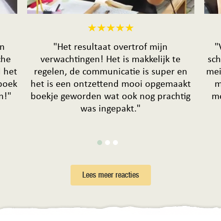
en
"Het resultaat overtrof mijn
"
che
verwachtingen! Het is makkelijk te
sc
d het
regelen, de communicatie is super en
mei
 boek
het is een ontzettend mooi opgemaakt
m
n!"
boekje geworden wat ook nog prachtig
mo
was ingepakt."
Lees meer reacties