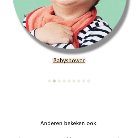
byshower
O
Anderen bekeken ook: